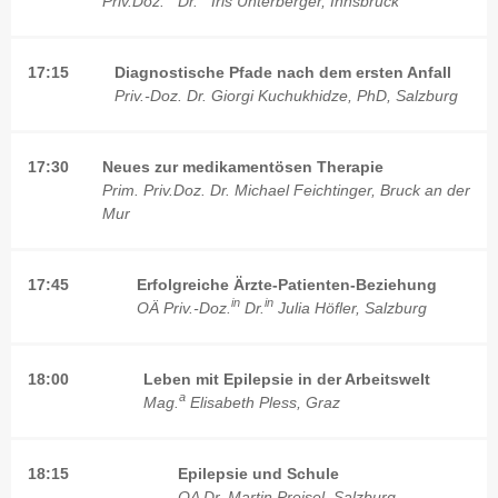
Priv.Doz.
Dr.
Iris Unterberger, Innsbruck
17:15
Diagnostische Pfade nach dem ersten Anfall
Priv.-Doz. Dr. Giorgi Kuchukhidze, PhD, Salzburg
17:30
Neues zur medikamentösen Therapie
Prim. Priv.Doz. Dr. Michael Feichtinger, Bruck an der
Mur
17:45
Erfolgreiche Ärzte-Patienten-Beziehung
in
in
OÄ Priv.-Doz.
Dr.
Julia Höfler, Salzburg
18:00
Leben mit Epilepsie in der Arbeitswelt
a
Mag.
Elisabeth Pless, Graz
18:15
Epilepsie und Schule
OA Dr. Martin Preisel, Salzburg