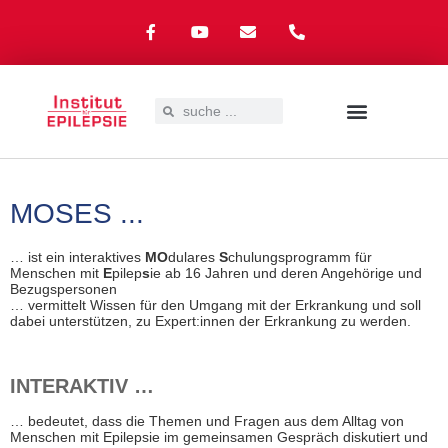
UNSER ANGEBOT
EPILEPSIE – WAS NUN?
SPENDEN & SPONSOREN
MOSES ...
… ist ein interaktives
MO
dulares
S
chulungsprogramm für
Menschen mit
E
pilep
s
ie ab 16 Jahren und deren Angehörige und
Bezugspersonen
… vermittelt Wissen für den Umgang mit der Erkrankung und soll
dabei unterstützen, zu Expert:innen der Erkrankung zu werden.
INTERAKTIV …
… bedeutet, dass die Themen und Fragen aus dem Alltag von
Menschen mit Epilepsie im gemeinsamen Gespräch diskutiert und