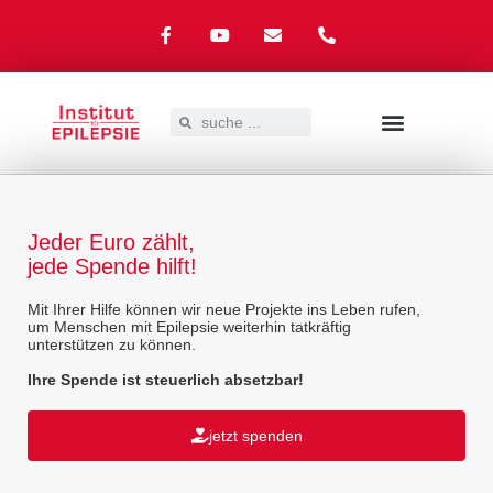
UNSER ANGEBOT
EPILEPSIE – WAS NUN?
SPENDEN & SPONSOREN
Jeder Euro zählt,
jede Spende hilft!
Mit Ihrer Hilfe können wir neue Projekte ins Leben rufen,
um Menschen mit Epilepsie weiterhin tatkräftig
unterstützen zu können.
Ihre Spende ist steuerlich absetzbar!
jetzt spenden